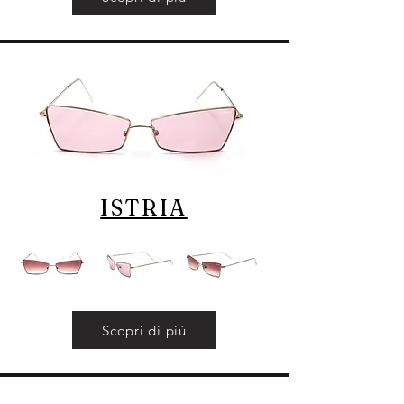
ISTRIA
Scopri di più