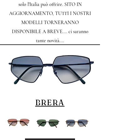
solo l'Italia può offrire. SITO IN
AGGIORNAMENTO, TUTTI I NOSTRI
MODELLI TORNERANNO
DISPONIBILE A BREVE.... ci saranno
tante novità....
BRERA