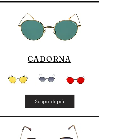
CADORNA
Scopri di più