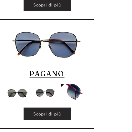
Scopri di più
PAGANO
Scopri di più