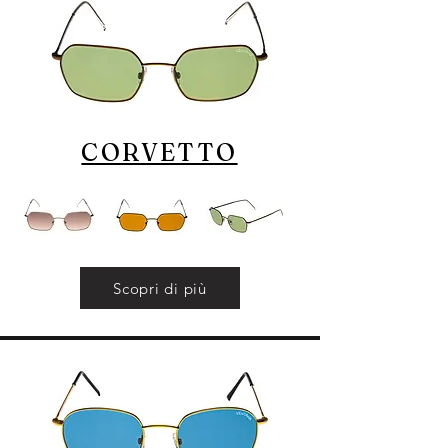
CORVETTO
Scopri di più