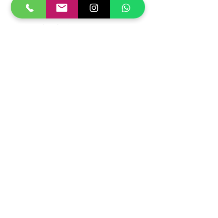
​Montatura : ORO
Colore lente : ROSA FLASH
Dimensioni :
50 - 21 - 145
Codice : 703