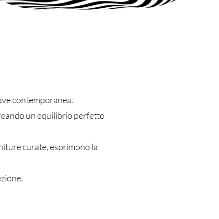
hiave contemporanea.
reando un equilibrio perfetto
initure curate, esprimono la
ezione.