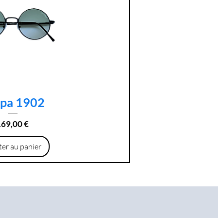
pa 1902
erçu rapide
rix
169,00 €
ter au panier