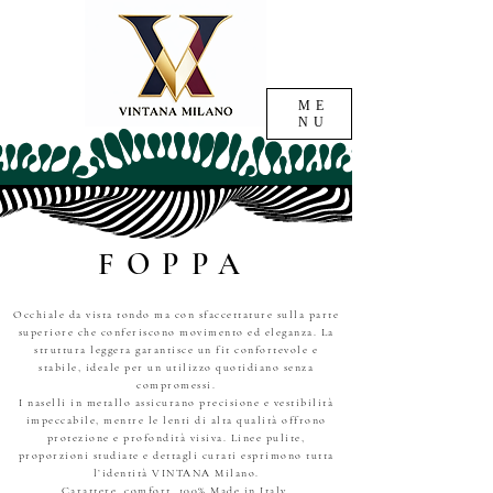
ME
NU
FOPPA
Occhiale da vista tondo ma con sfaccettature sulla parte
superiore che conferiscono movimento ed eleganza. La
struttura leggera garantisce un fit confortevole e
stabile, ideale per un utilizzo quotidiano senza
compromessi.
I naselli in metallo assicurano precisione e vestibilità
impeccabile, mentre le lenti di alta qualità offrono
protezione e profondità visiva. Linee pulite,
proporzioni studiate e dettagli curati esprimono tutta
l’identità VINTANA Milano.
Carattere, comfort, 100% Made in Italy.