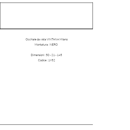
Occhiale da vista VINTANA Milano
​Montatura : NERO
Dimensioni :
50 - 21 - 145
Codice : 1952