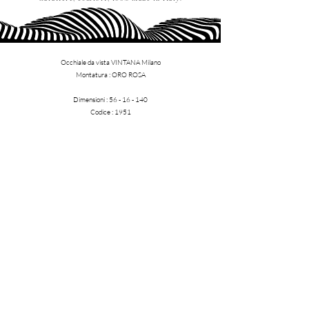
Occhiale da vista VINTANA Milano
​Montatura : ORO ROSA
Dimensioni :
56 - 16 - 140
Codice : 1951