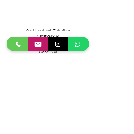
Occhiale da vista VINTANA Milano
​Montatura : ORO
Dimensioni :
50 - 21 - 145
Codice : 1953