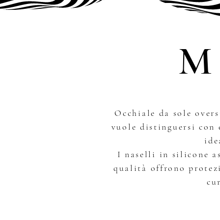
Occhiale da sole over
vuole distinguersi con 
ide
I naselli in silicone 
qualità offrono protez
cu